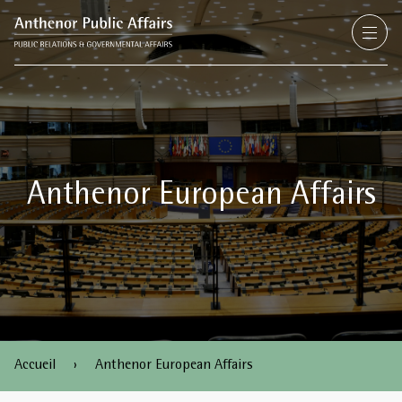
Aller au contenu
Nous connaître
Nos services
Nos clubs et cercles
Anthenor European Affairs
Anthenor European Affairs
Nos références
Contact
Accueil
›
Anthenor European Affairs