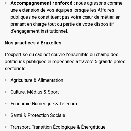
well as a degree in Business Management from
Accompagnement renforcé :
nous agissons comme
federations, he is recognized for his ability to build
ICHEC Brussels Management School.
une extension de vos équipes lorsque les Affaires
common positions, structure cross-sectoral
publiques ne constituent pas votre cœur de métier, en
coalitions and strengthen the collective influence of
prenant en charge tout ou partie de votre dispositif
a sector with public decision-makers.
d’engagement institutionnel.
Before working in Public Affairs, Eric pursued a 10-
N
os practices à Bruxelles
year career in financial and managerial functions, as
an auditor (for various sectors: press, logistics,
L’expertise du cabinet couvre l’ensemble du champ des
advertising, ski resorts), management controller and
politiques publiques européennes à travers 5 grands pôles
then administrative and financial director, in Paris,
sectoriels :
Madrid and the Philippines.
Agriculture & Alimentation
Culture, Médias & Sport
Economie Numérique & Télécom
Santé & Protection Sociale
Transport, Transition Écologique & Énergétique