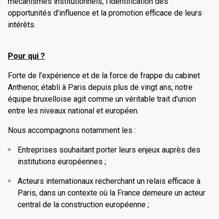
mécanismes institutionnels, l’identification des
opportunités d’influence et la promotion efficace de leurs
intérêts.
Eric SENSI-
Pour qui ?
MINAUTIER
Forte de l’expérience et de la force de frappe du cabinet
Anthenor, établi à Paris depuis plus de vingt ans, notre
Directeur d’Anthenor European
équipe bruxelloise agit comme un véritable trait d’union
Affairs
entre les niveaux national et européen.
Nous accompagnons notamment les :
Français d’origine, Eric apporte plus de 15 ans
d’expérience internationale en affaires publiques,
Entreprises souhaitant porter leurs enjeux auprès des
communication institutionnelle et affaires
institutions européennes ;
réglementaires, au sein de grands groupes
Antoine DEMARCHE
Acteurs internationaux recherchant un relais efficace à
multinationaux (Altadis Groupe, Imperial Brands,
Paris, dans un contexte où la France demeure un acteur
British American Tobacco) pour lesquels il a piloté
Directeur général adjoint
central de la construction européenne ;
des équipes et des projets multi-pays, pour aboutir
d’Anthenor European Affairs
à des cadres législatifs et réglementaires