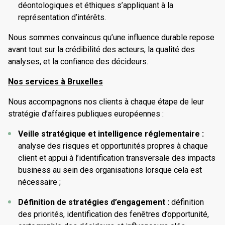
déontologiques et éthiques s’appliquant à la
pour sa capacité à construire des positions
Il contribue aujourd’hui au développement des
représentation d’intérêts.
communes, structurer des coalitions transversales
activités d’Anthenor European Affairs à Bruxelles, où
et renforcer l’influence collective d’un secteur
il accompagne les clients dans leurs stratégies de
Nous sommes convaincus qu’une influence durable repose
auprès des décideurs publics.
positionnement auprès des institutions
avant tout sur la crédibilité des acteurs, la qualité des
européennes.
analyses, et la confiance des décideurs.
Avant de travailler en Affaires Publiques, Eric a
poursuivi pendant 10 ans une carrière dans les
Nos services à Bruxelles
fonctions financières et managériales, comme
auditeur (sur des secteurs variés : presse,
Antoine est titulaire d’un Master II en Sciences
Nous accompagnons nos clients à chaque étape de leur
logistique, publicité, stations de ski), contrôleur de
politiques et Relations internationales de
stratégie d’affaires publiques européennes :
gestion puis directeur administratif et financier, sur
l’Université de Liège, ainsi que d’un diplôme en
Veille stratégique et intelligence réglementaire :
Paris, Madrid puis les Philippines.
gestion d’entreprises de l’ICHEC Brussels
analyse des risques et opportunités propres à chaque
Management School.
client et appui à l’identification transversale des impacts
business au sein des organisations lorsque cela est
Originally from France, Eric brings over 15 years of
nécessaire ;
international experience in public affairs, institutional
Originally from Belgium, Antoine has over twelve
communication, and regulatory affairs, gained within
Définition de stratégies d’engagement :
définition
years of experience in European public affairs.
major multinational groups (Altadis Group, Imperial
des priorités, identification des fenêtres d’opportunité,
He spent nine years at Arcturus Group in Brussels,
Brands, British American Tobacco). For these groups,