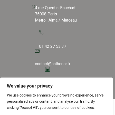
4 rue Quentin-Bauchart
75008 Paris
Métro : Alma / Marceau
01 42 27 53 37
contact@anthenor.fr
Linkedin
We value your privacy
We use cookies to enhance your browsing experience, serve
personalised ads or content, and analyse our traffic. By
clicking "Accept All", you consent to our use of cookies.
© Copyright 2025 - Tous droits réservés -
Mentions
légales
-
Politique RGPD